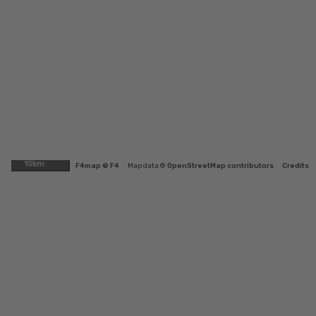
10km
F4map © F4
Map data ©
OpenStreetMap contributors
Credits