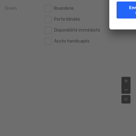
Divers
Buanderie
2.000.000 €
2.000.000 €
Porte blindée
2.500.000 €
2.500.000 €
Disponibilité immédiate
3.000.000 €
3.000.000 €
Accès handicapés
4.000.000 €
4.000.000 €
5.000.000 €
5.000.000 €