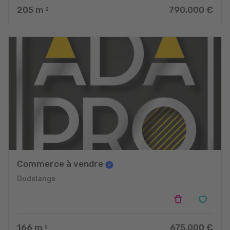
205
m
790.000 €
2
Commerce à vendre
Dudelange
166
m
675.000 €
2