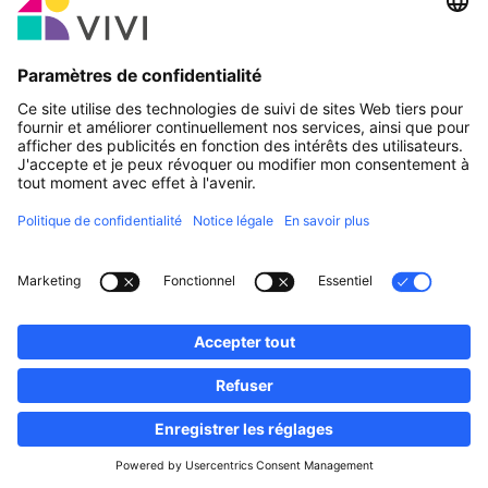
Partenaire officiel & Sponsors
Rapporter une erreur
Agences Immobilières
Communes et localités du Luxembourg
Professionnels, devenez membres!
·
Plan du site
Notice Légale
vivi.lu © 2026