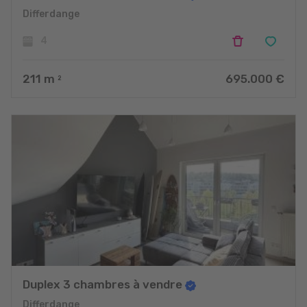
Differdange
4
211
m
695.000 €
2
Duplex 3 chambres à vendre
Differdange