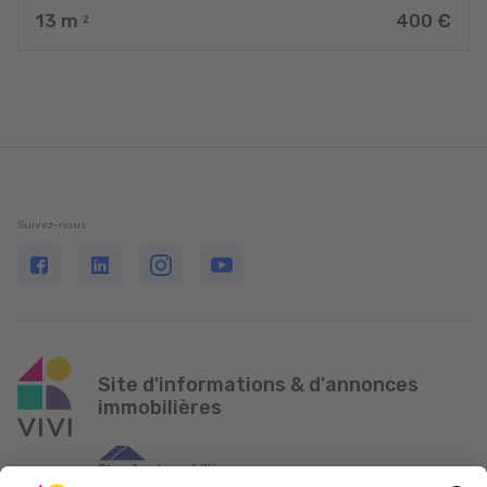
13
m
400 €
2
Suivez-nous
Site d'informations & d'annonces
immobilières