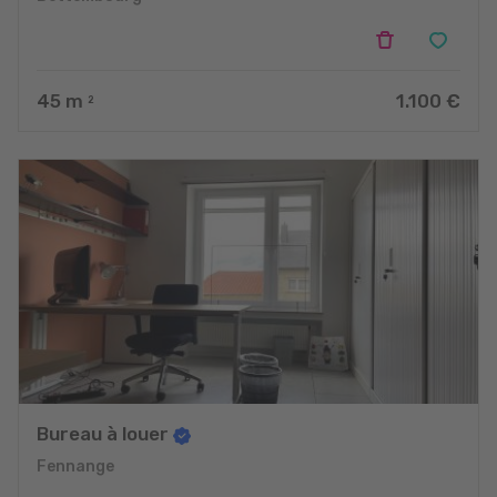
45
m
1.100 €
2
Bureau à louer
Fennange