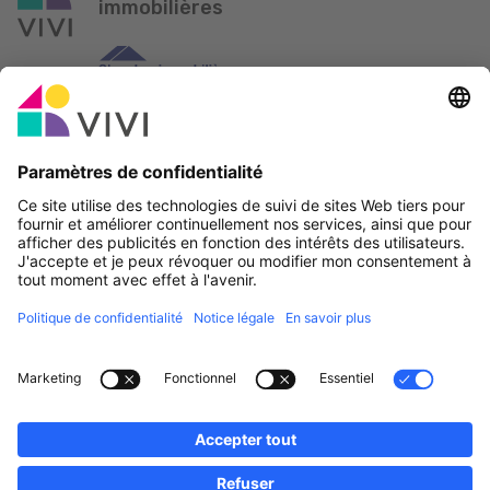
immobilières
Partenaire officiel & Sponsors
Rapporter une erreur
Agences Immobilières
Communes et localités du Luxembourg
Professionnels, devenez membres!
·
Plan du site
Notice Légale
vivi.lu © 2026