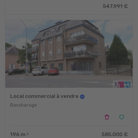
547.991 €
Local commercial à vendre
Bascharage
196
m
585.000 €
2