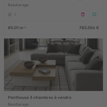
Bascharage
2
83.01
m
783.556 €
2
Penthouse 3 chambres à vendre
Bascharage