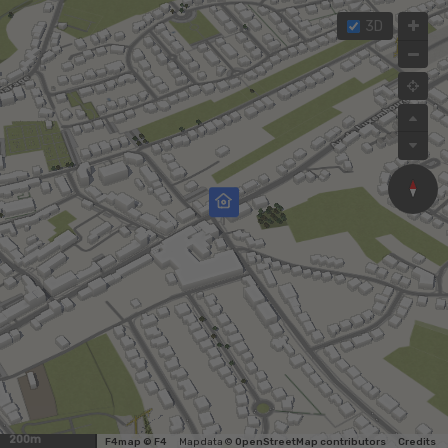
3D
200m
F4map © F4
Map data ©
OpenStreetMap contributors
Credits