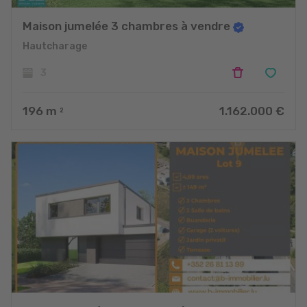
Maison jumelée 3 chambres à vendre
Hautcharage
3
196
m
1.162.000 €
2