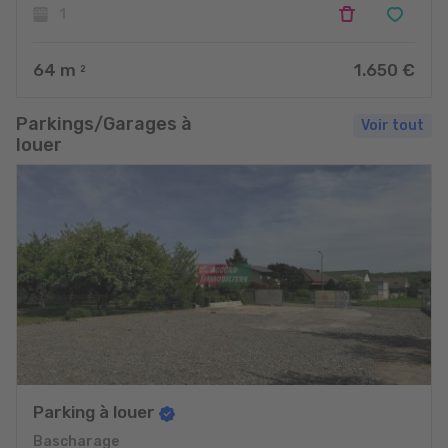
1
64
m
1.650 €
2
Parkings/Garages à
Voir tout
louer
Parking à louer
Bascharage