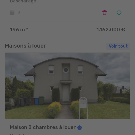
Bascharage
3
196
m
1.162.000 €
2
Maisons à louer
Voir tout
Maison 3 chambres à louer