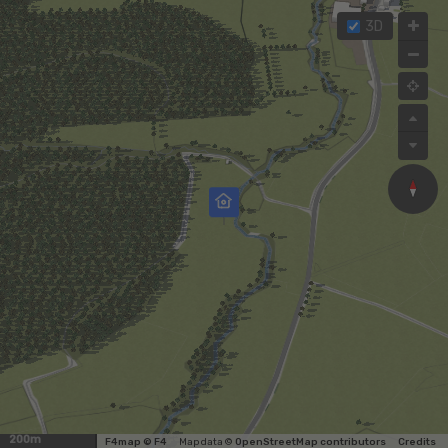
3D
200m
F4map © F4
Map data ©
OpenStreetMap contributors
Credits