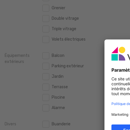
160 m2
160 m2
2.000 €
Grenier
2.000 €
180 m2
180 m2
Double vitrage
2.500 €
2.500 €
200 m2
200 m2
Triple vitrage
3.000 €
3.000 €
250 m2
250 m2
Volets électriques
3.500 €
3.500 €
300 m2
300 m2
4.000 €
4.000 €
Équipements
Balcon
extérieurs
4.500 €
4.500 €
Parking extérieur
5.000 €
5.000 €
Jardin
10.000 €
10.000 €
Terrasse
15.000 €
15.000 €
Piscine
20.000 €
20.000 €
Alarme
Divers
Buanderie