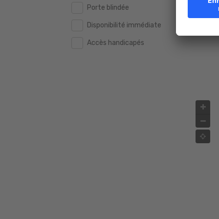
Porte blindée
Disponibilité immédiate
Accès handicapés