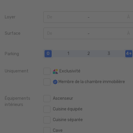
Loyer
De
À
0
0
Surface
De
À
100 €
100 €
0
0
200 €
200 €
0
1
2
3
4+
Parking
20 m2
20 m2
400 €
400 €
40 m2
40 m2
Uniquement
Exclusivité
600 €
600 €
60 m2
60 m2
Membre de la chambre immobilière
800 €
800 €
80 m2
80 m2
1.000 €
1.000 €
Équipements
Ascenseur
100 m2
100 m2
intérieurs
1.250 €
1.250 €
Cuisine équipée
120 m2
120 m2
1.500 €
1.500 €
Cuisine séparée
140 m2
140 m2
1.750 €
1.750 €
Cave