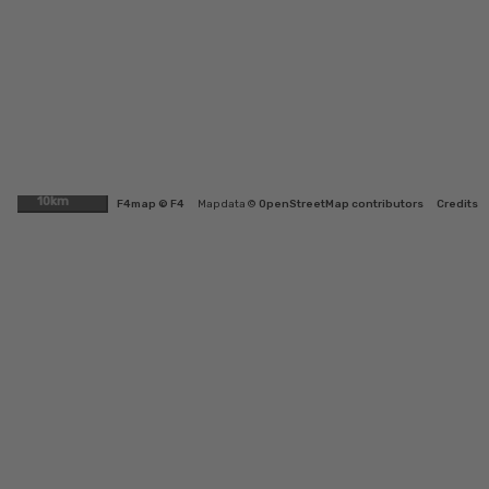
10km
F4map © F4
Map data ©
OpenStreetMap contributors
Credits