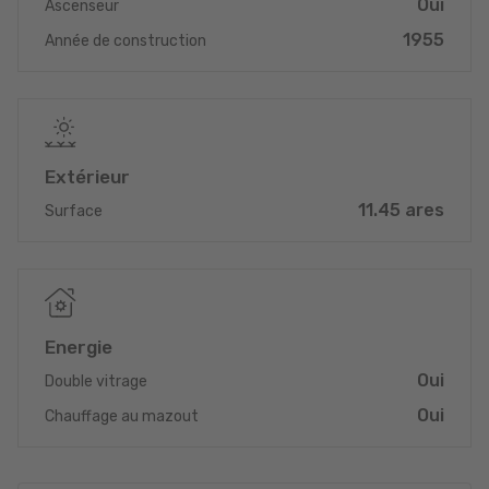
Oui
Ascenseur
_______________________________________
1955
Année de construction
-> 10 km Echternach
-> 13 km Junglinster
-> 22 km Luxembourg
-> 25 km Diekirch
_______________________________________
Extérieur
Ce bien unique bénéficie d'une situation stratégique au cœur de
11.45 ares
Surface
la très prisée région touristique du Müllerthal (« Petite Suisse »)
et offre une surface totale généreuse d'environ 1 145 m². Ce
terrain de 2,5 hectares (6,19 acres) présente un potentiel de
développement exceptionnel. L'agencement actuel des pièces
de l'ancien hôtel offre une excellente base pour la création
d'espaces de vie haut de gamme et recherchés. Après une
Energie
rénovation complète, le bâtiment peut être transformé en
plusieurs appartements de standing ou en appartements
Oui
Double vitrage
locatifs, bénéficiant d'un cadre naturel idyllique et de sa
Oui
Chauffage au mazout
proximité avec le Géoparc mondial UNESCO. La proximité
immédiate des sentiers de randonnée et des sites naturels offre
aux futurs résidents une qualité de vie exceptionnelle, loin de
l'agitation urbaine, tandis que le site se prête également à la