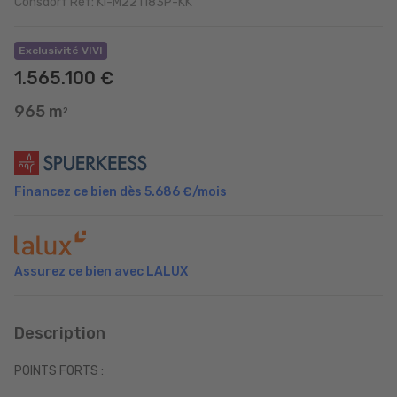
Consdorf Réf: KI-M221183P-KK
Exclusivité VIVI
1.565.100 €
965 m
2
Financez ce bien dès
5.686 €
/mois
Assurez ce bien avec LALUX
Description
POINTS FORTS :