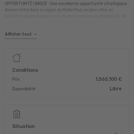
OPPORTUNITÉ UNIQUE : Une excellente opportunité stratégique :
Ancien hôtel dans la région du Müllerthal, ce bien offre un
potentiel exceptionnel pour une reconversion en résidences de
standing ou en locaux commerciaux rentables.
Afficher tout
_______________________________________
+ Possibilité de double usage : Commercial et résidentiel
+ PAG/PAP : Zone ZMR-b
Conditions
+ Surface totale généreuse : env. 1 145 m²
1.565.100 €
Prix
+ Infrastructures de cuisine existantes
Libre
Disponibilité
+ Agencement des pièces existant
+ Accès au sentier du Müllerthal
+ Emplacement touristique de premier choix (Müllerthal)
Situation