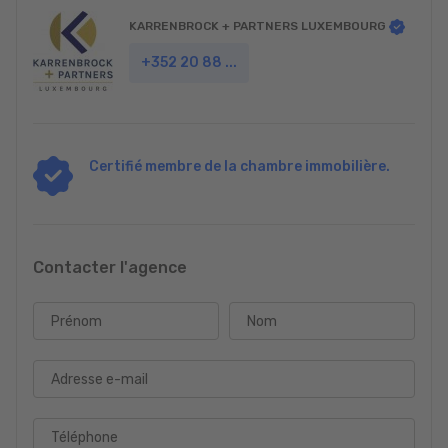
construction d'appartements ou de duplex de luxe.
KARRENBROCK + PARTNERS LUXEMBOURG
L'orientation vers un usage résidentiel est particulièrement
+352 20 88 ...
prometteuse, car la structure existante peut être convertie en
logements attrayants avec un effort relativement faible
(comparativement à une construction neuve). La nécessité de
rénover n'est pas un inconvénient, mais plutôt une opportunité
de mettre le bien aux normes techniques et d'efficacité
Certifié membre de la chambre immobilière.
énergétique les plus récentes et d'adapter les plans aux
exigences des modes de vie modernes. La question du
stationnement est un facteur crucial pour le développement de
nouveaux projets résidentiels ; elle peut être précisée
Contacter l'agence
séparément sur demande.
En alternative à un usage résidentiel, la vocation commerciale
Prénom
Nom
initiale du bâtiment demeure une option intéressante. Son
emplacement touristique central et ses infrastructures de
cuisine existantes font de ce bâtiment un lieu idéal pour une
Adresse e-mail
revitalisation en hôtel à thème, appart'hôtel de charme ou
restaurant haut de gamme avec hébergement. Des concepts
Téléphone
spécialisés dans le secteur en pleine expansion du tourisme de