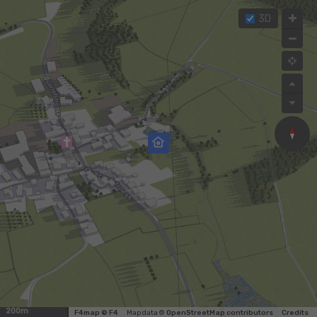
3D
200m
F4map © F4
Map data ©
OpenStreetMap contributors
Credits