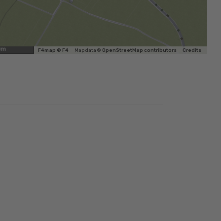
0m
F4map © F4
Map data ©
OpenStreetMap contributors
Credits