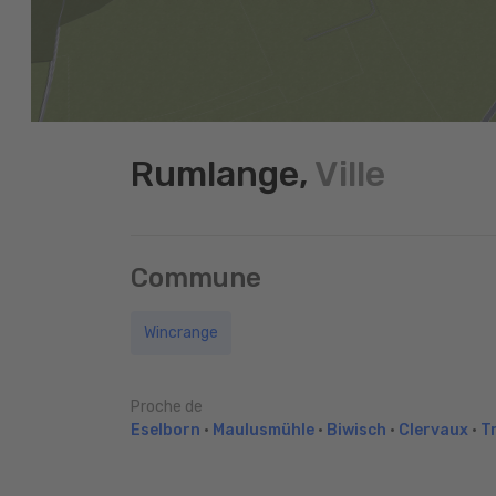
Rumlange,
Ville
Commune
Wincrange
Proche de
Eselborn
•
Maulusmühle
•
Biwisch
•
Clervaux
•
T