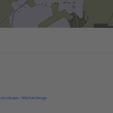
20
roisvierges
•
Weicherdange