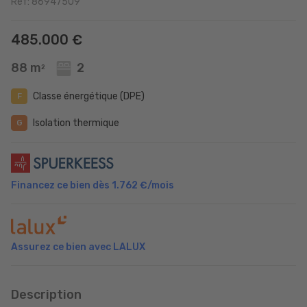
Réf: 86947509
485.000 €
88 m
2
2
Classe énergétique (DPE)
F
Isolation thermique
G
Financez ce bien dès
1.762 €
/mois
Assurez ce bien avec LALUX
Description