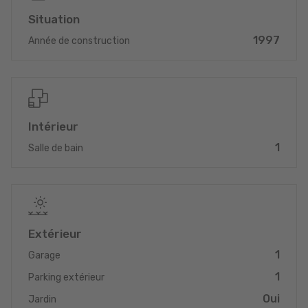
500 m², véritable atout pour les moments de détente, ainsi que
Situation
d’un emplacement de parking extérieur et d’un garage fermé
1997
Année de construction
pour une voiture. Une cave vient compléter ce bien en
apportant un espace de stockage appréciable.
Sur le plan technique, le logement est classé F-G et est équipé
d’un chauffage au mazout, de fenêtres en PVC à double vitrage
et de volets roulants, assurant un bon confort thermique.
Intérieur
Ce bien est disponible immédiatement au prix de 485.000 €,
1
Salle de bain
avec possibilité de négociation.
Pour toute information complémentaire ou pour organiser une
visite, nous restons à votre entière disposition.
Extérieur
1
Garage
1
Parking extérieur
Oui
Jardin