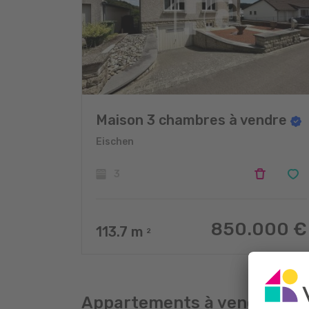
Maison 3 chambres à vendre
Eischen
3
850.000 €
113.7
m
2
Appartements à vendre