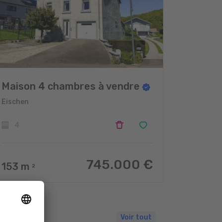
Maison 4 chambres à vendre
Eischen
4
745.000 €
153
m
2
Voir tout