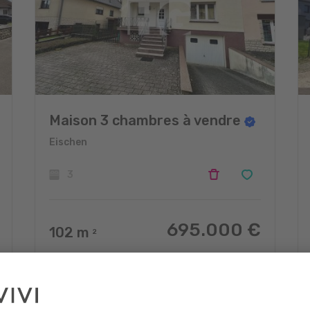
Maison 3 chambres à vendre
Eischen
3
695.000 €
102
m
2