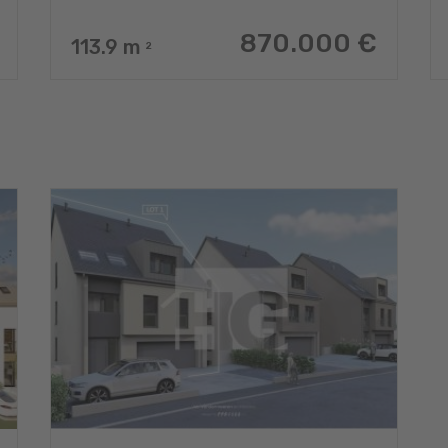
870.000 €
113.9
m
2