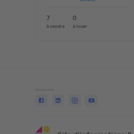
7
0
à vendre
à louer
Suivez-nous